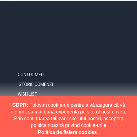
STR. VICTORIEI, NR. 158, TARGU-JIU, GORJ
0731.838.363 / 0723.293.034
OFFICE@ELECTRICE-ECO.RO
LUNI – VINERI: 08:00 – 21:00
SAMBATA: 08:00 – 18:00
DUMINICA: 09:00 – 16:00
CONTUL MEU
CONTUL MEU
ISTORIC COMENZI
WISH LIST
NEWSLETTER
GDPR:
Folosim cookie-uri pentru a vă asigura că vă
oferim cea mai bună experiență pe site-ul nostru web.
INFORMATII
Prin continuarea utilizării site-ului nostru, acceptați
politica noastră privind cookie-urile
MAI MULT
RETURNARI
Politica de fisiere cookies
|