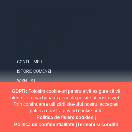
STR. VICTORIEI, NR. 158, TARGU-JIU, GORJ
0731.838.363 / 0723.293.034
OFFICE@ELECTRICE-ECO.RO
LUNI – VINERI: 08:00 – 21:00
SAMBATA: 08:00 – 18:00
DUMINICA: 09:00 – 16:00
CONTUL MEU
CONTUL MEU
ISTORIC COMENZI
WISH LIST
NEWSLETTER
GDPR:
Folosim cookie-uri pentru a vă asigura că vă
oferim cea mai bună experiență pe site-ul nostru web.
INFORMATII
Prin continuarea utilizării site-ului nostru, acceptați
politica noastră privind cookie-urile
MAI MULT
RETURNARI
Politica de fisiere cookies
|
POLITICA DE CONFIDENTIALITATE
Politica de confidentialitate
|
Termeni si conditii