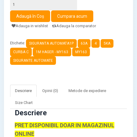
Adauga in wishlist
Adauga la comparator
Etichete:
SIGURANTA AUTOMATA1P
63A
4
5KA
CURBA C
1M HAGER - MY163
MY163
SIGURANTE AUTOMATE
Descriere
Opinii (0)
Metode de expediere
Size Chart
Descriere
PRET DISPONIBIL DOAR IN MAGAZINUL
ONLINE