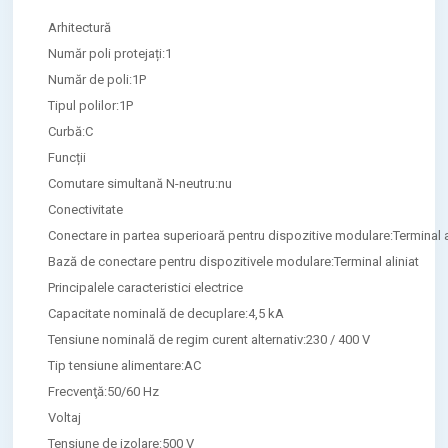
Arhitectură
Număr poli protejați:1
Număr de poli:1P
Tipul polilor:1P
Curbă:C
Funcții
Comutare simultană N-neutru:nu
Conectivitate
Conectare in partea superioară pentru dispozitive modulare:Terminal a
Bază de conectare pentru dispozitivele modulare:Terminal aliniat
Principalele caracteristici electrice
Capacitate nominală de decuplare:4,5 kA
Tensiune nominală de regim curent alternativ:230 / 400 V
Tip tensiune alimentare:AC
Frecvenţă:50/60 Hz
Voltaj
Tensiune de izolare:500 V