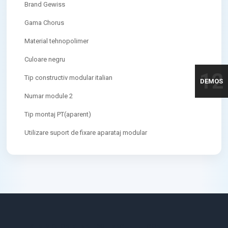
Brand Gewiss
Gama Chorus
Material tehnopolimer
Culoare negru
12
Tip constructiv modular italian
DEMOS
Numar module 2
Tip montaj PT(aparent)
Utilizare suport de fixare aparataj modular
STR. VICTORIEI, NR. 158, TARGU-JIU, GORJ