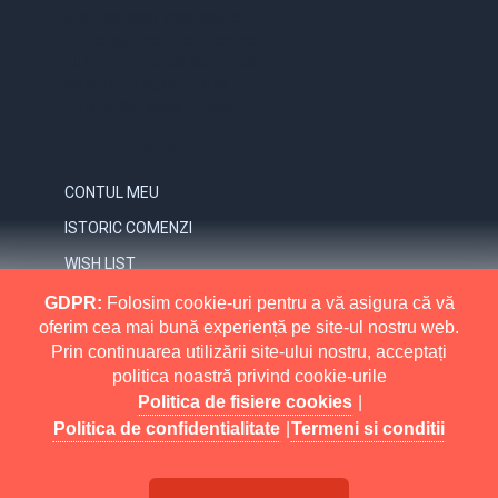
0731.838.363 / 0723.293.034
OFFICE@ELECTRICE-ECO.RO
LUNI – VINERI: 08:00 – 21:00
SAMBATA: 08:00 – 18:00
DUMINICA: 09:00 – 16:00
CONTUL MEU
CONTUL MEU
ISTORIC COMENZI
WISH LIST
NEWSLETTER
GDPR:
Folosim cookie-uri pentru a vă asigura că vă
oferim cea mai bună experiență pe site-ul nostru web.
INFORMATII
Prin continuarea utilizării site-ului nostru, acceptați
politica noastră privind cookie-urile
MAI MULT
RETURNARI
Politica de fisiere cookies
|
POLITICA DE CONFIDENTIALITATE
Politica de confidentialitate
|
Termeni si conditii
POLITICA DE FISIERE COOKIES
Electrice Eco All Rights Reserved.
Buy
eMarket
TERMENI SI CONDITII